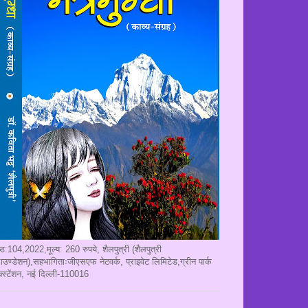
ृष्ठ:104,2022,मूल्य: 260 रुपये, शैलपुत्री (शैलपुत्री
ाउण्डेशन),सहभागिताःजीएसएफ नेटवर्क, प्राइवेट लिमिटेड,ग्रीन पार्क
क्स्टेंशन, नई दिल्ली-110016