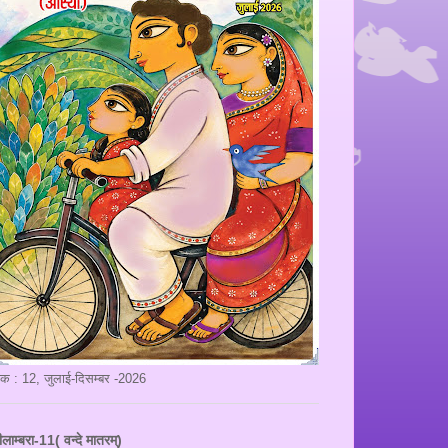
ंक : 12, जुलाई-दिसम्बर -2026
ीलाम्बरा-11( वन्दे मातरम्)