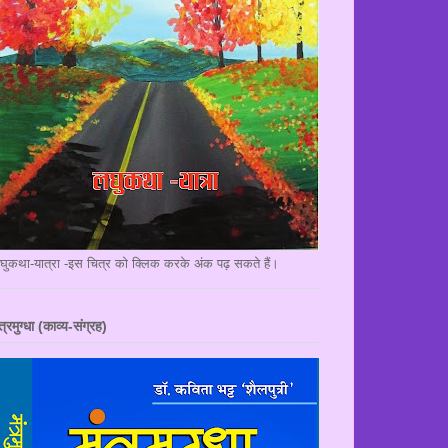
घुकथा-यात्रा -इस चित्र को क्लिक करके अंक पढ़ सकते हैं।
त्रमुग्धा (काव्य-संग्रह)