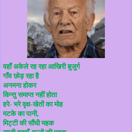
वहाँ
अकेले
रह
रहा
आखिरी
बुजुर्ग
गाँव
छोड़
रहा
है
अनमना
होकर
किन्तु
समाप्त
नहीं
होता
हरे
भरे
वृक्ष
खेतों
का
मोह
-
-
मटके
का
पानी
,
मिट्टी
की
सौंधी
महक