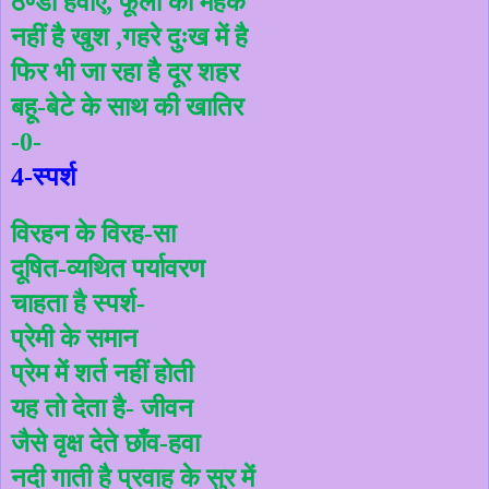
ठण्डी
हवाएँ
फूलों
की
महक
,
नहीं
है
खुश
गहरे
दुःख
में
है
,
फिर
भी
जा
रहा
है
दूर
शहर
बहू
बेटे
के
साथ
की
खातिर
-
-0-
स्पर्श
4-
विरहन
के
विरह
सा
-
दूषित
व्यथित
पर्यावरण
-
चाहता
है
स्पर्श
-
प्रेमी
के
समान
प्रेम
में
शर्त
नहीं
होती
यह
तो
देता
है
जीवन
-
जैसे
वृक्ष
देते
छाँव
हवा
-
नदी
गाती
है
प्रवाह
के
सुर
में