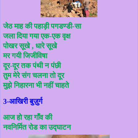
जेठ
माह
की
पहाड़ी
पगडण्डी
सा
-
जला
दिया
गया
एक
एक
वृक्ष
-
पोखर
सूखे
धारे
सूखे
,
मर
गयी
जिजीविषा
दूर
दूर
तक
पंथी
न
पंछी
-
तुम
मेरे
संग
चलना
तो
दूर
मुझे
निहारना
भी
नहीं
चाहते
आखिरी
बुज़ुर्ग
3-
आज
हो
रहा
गाँव
की
नवनिर्मित
रोड
का
उद्घाटन