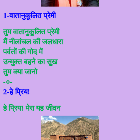
वातानुकूलित
प्रेमी
1-
तुम
वातानुकूलित
प्रेमी
मैं
नीलांचल
की
जलधारा
पर्वतों
की
गोद
में
उन्मुक्त
बहने
का
सुख
तुम
क्या
जानो
०
-
-
हे
प्रिय
2-
!
हे
प्रिय
मेरा
यह
जीवन
!