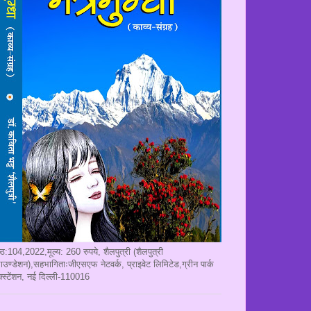
ृष्ठ:104,2022,मूल्य: 260 रुपये, शैलपुत्री (शैलपुत्री
ाउण्डेशन),सहभागिताःजीएसएफ नेटवर्क, प्राइवेट लिमिटेड,ग्रीन पार्क
क्स्टेंशन, नई दिल्ली-110016