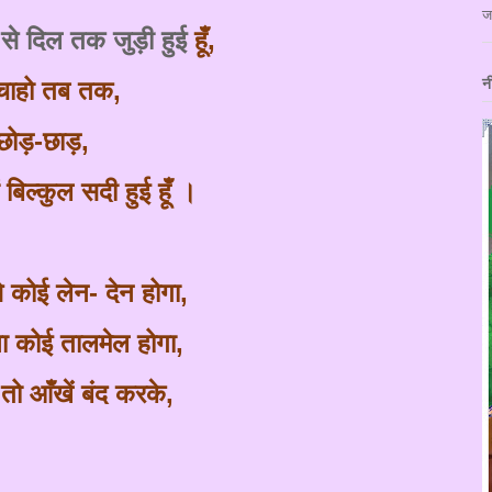
ज
से दिल तक जुड़ी हुई
हूँ,
न
 चाहो तब तक
,
छोड़
-
छाड़
,
ें बिल्कुल सदी हुई
हूँ
।
े कोई लेन
-
देन होगा
,
ना कोई तालमेल होगा
,
 तो
आँ
खें बंद करके
,