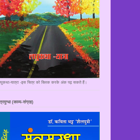
घुकथा-यात्रा -इस चित्र को क्लिक करके अंक पढ़ सकते हैं।
त्रमुग्धा (काव्य-संग्रह)