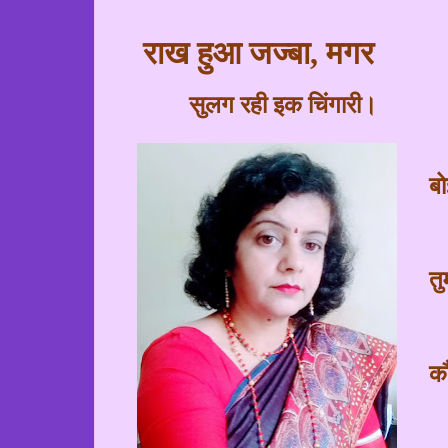
राख हुआ जज्बा
,
मगर
सुलग रही इक चिंगारी।
बो
तु
क