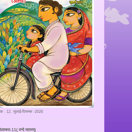
ंक : 12, जुलाई-दिसम्बर -2026
ीलाम्बरा-11( वन्दे मातरम्)