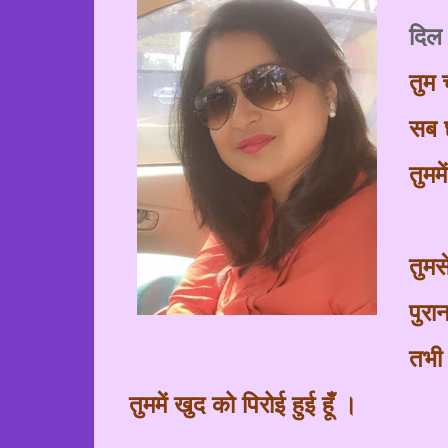
दिल 
तुम
सब 
तुमम
तुमस
पुरा
तभी
तुममें खुद को पिरोई हुई
हूँ
।