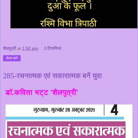
शैलपुत्री
at
1:50 pm
3 टिप्‍पणियां:
शेयर करें
285-रचनात्मक एवं सकारात्मक बनें युवा
डॉ.कविता भट्ट 'शैलपुत्री'