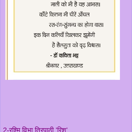
2-रश्मि विभा त्रिपाठी 'रिशु'