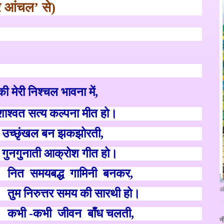
रि आंचल
’
से
)
की मेरी निश्चल भावना में
,
शाश्वत सत्य कल्पना मीत हो।
 उ
च्छृं
खल बन झकझोरती
,
 गुनगुनाती आक्रोश गीत हो।
नित
समयबद्ध
गामिनी
बनकर
,
अ
तुम नि
रुत्त
र समय की सारथी हो।
कभी
-
कभी
जीवन
बाँ
ध चलती
,
न