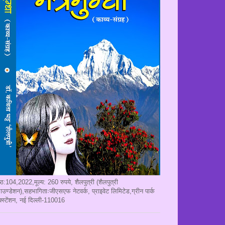
ृष्ठ:104,2022,मूल्य: 260 रुपये, शैलपुत्री (शैलपुत्री
ाउण्डेशन),सहभागिताःजीएसएफ नेटवर्क, प्राइवेट लिमिटेड,ग्रीन पार्क
क्स्टेंशन, नई दिल्ली-110016