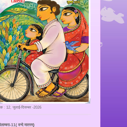
ंक : 12, जुलाई-दिसम्बर -2026
ीलाम्बरा-11( वन्दे मातरम्)