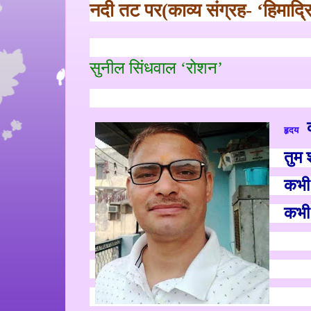
नदी तट पर
(
काव्य संग्रह
-
‘
हिमाद्
सुनील सिंधवाल
‘
रोशन
’
हृदय
तुम 
कभी
कभी