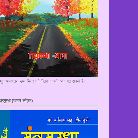
घुकथा-यात्रा -इस चित्र को क्लिक करके अंक पढ़ सकते हैं।
त्रमुग्धा (काव्य-संग्रह)