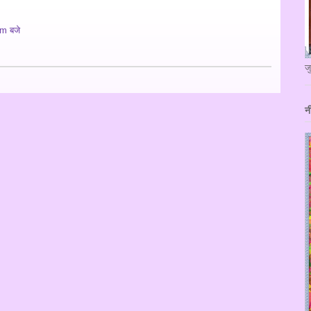
m बजे
ज
न