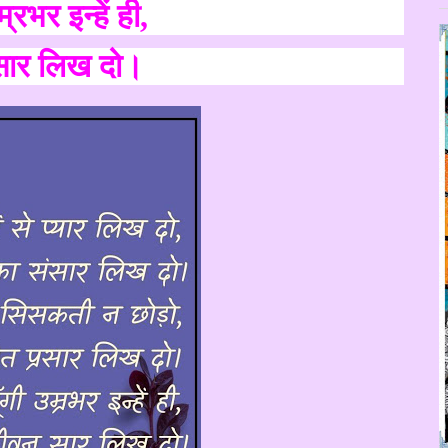
म्रभर इन्हें ही
,
 सार लिख दो।