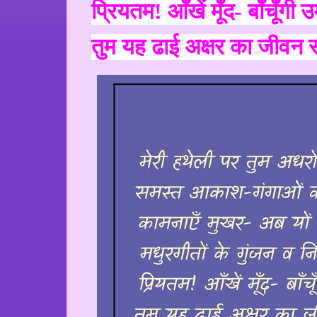
प्रियतम! आँखें मूँद- बाँचूँगी उ
तुम यह ढाई अक्षर का जीवन