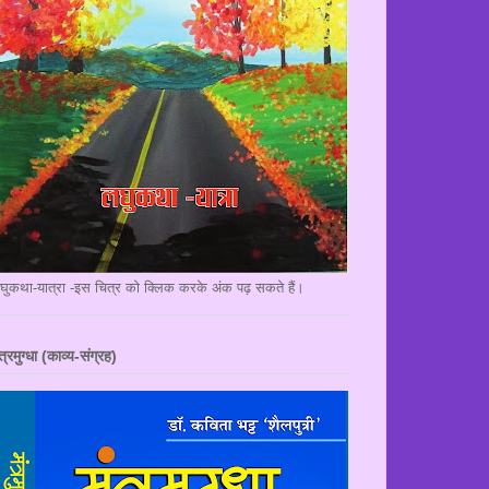
घुकथा-यात्रा -इस चित्र को क्लिक करके अंक पढ़ सकते हैं।
त्रमुग्धा (काव्य-संग्रह)