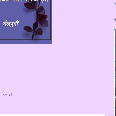
ज
न
01 am बजे