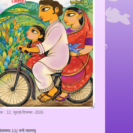
ंक : 12, जुलाई-दिसम्बर -2026
ीलाम्बरा-11( वन्दे मातरम्)