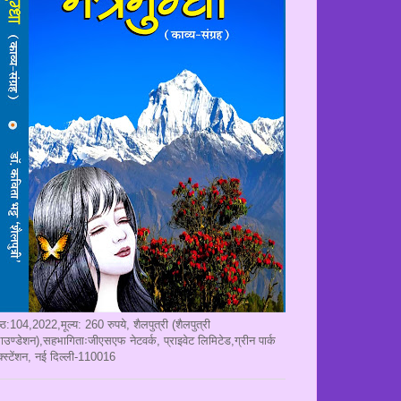
ृष्ठ:104,2022,मूल्य: 260 रुपये, शैलपुत्री (शैलपुत्री
ाउण्डेशन),सहभागिताःजीएसएफ नेटवर्क, प्राइवेट लिमिटेड,ग्रीन पार्क
क्स्टेंशन, नई दिल्ली-110016