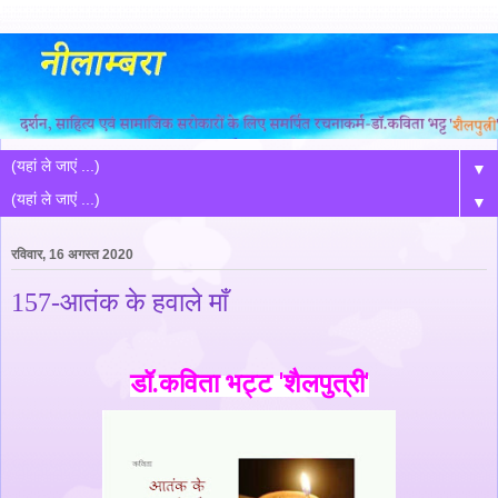
▼
▼
रविवार, 16 अगस्त 2020
157-आतंक के हवाले माँ
डॉ.कविता भट्ट 'शैलपुत्री'