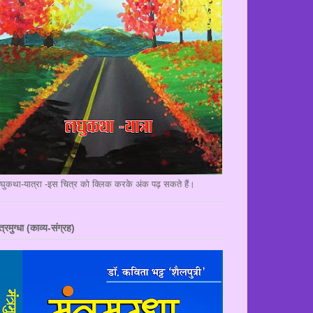
घुकथा-यात्रा -इस चित्र को क्लिक करके अंक पढ़ सकते हैं।
त्रमुग्धा (काव्य-संग्रह)