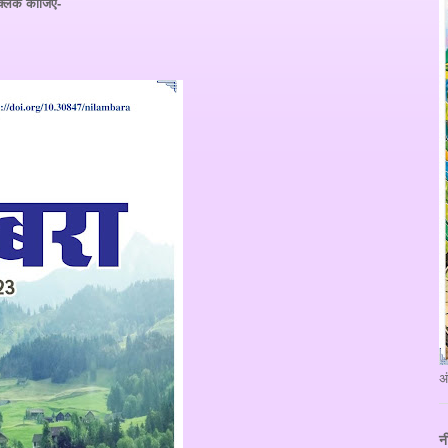
क्लिक कीजिए-
अ
न