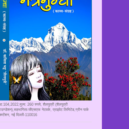
ृष्ठ:104,2022,मूल्य: 260 रुपये, शैलपुत्री (शैलपुत्री
ाउण्डेशन),सहभागिताःजीएसएफ नेटवर्क, प्राइवेट लिमिटेड,ग्रीन पार्क
क्स्टेंशन, नई दिल्ली-110016