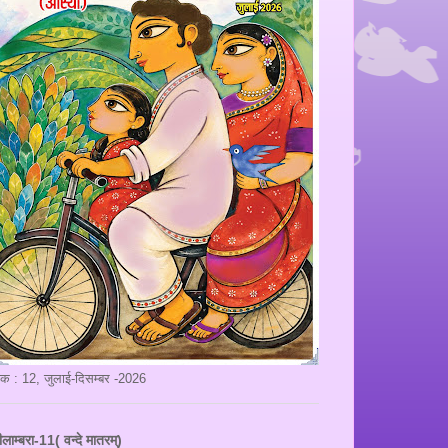
ंक : 12, जुलाई-दिसम्बर -2026
ीलाम्बरा-11( वन्दे मातरम्)