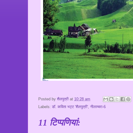
Posted by
शैलपुत्री
at
10:28 am
Labels:
डॉ. कविता भट्ट 'शैलपुत्री'
,
नीलाम्बरा-6
11 टिप्‍पणियां: