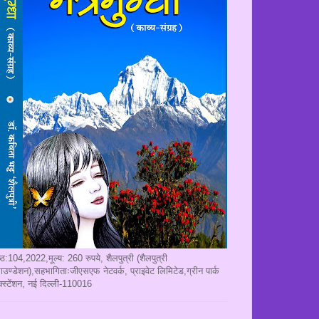
ृष्ठ:104,2022,मूल्य: 260 रुपये, शैलपुत्री (शैलपुत्री
ाउण्डेशन),सहभागिताःजीएसएफ नेटवर्क, प्राइवेट लिमिटेड,ग्रीन पार्क
क्स्टेंशन, नई दिल्ली-110016