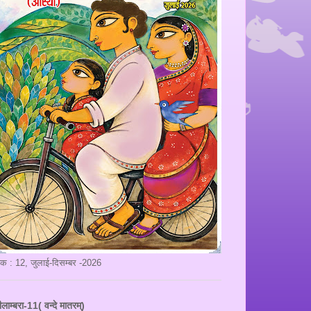
ंक : 12, जुलाई-दिसम्बर -2026
ीलाम्बरा-11( वन्दे मातरम्)