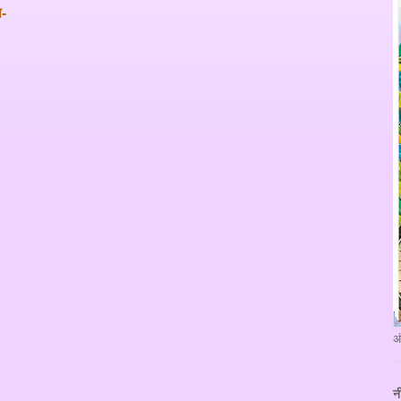
िएगा-
अ
न