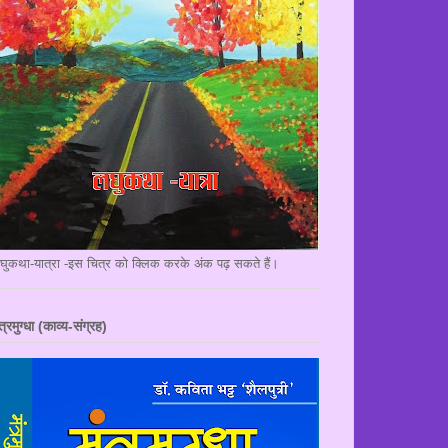
घुकथा-यात्रा -इस चित्र को क्लिक करके अंक पढ़ सकते हैं।
त्रमुग्धा (काव्य-संग्रह)