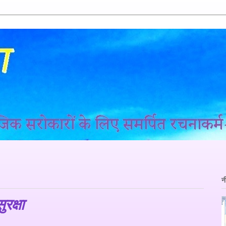
न
रक्षा