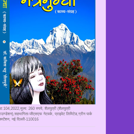
ृष्ठ:104,2022,मूल्य: 260 रुपये, शैलपुत्री (शैलपुत्री
ाउण्डेशन),सहभागिताःजीएसएफ नेटवर्क, प्राइवेट लिमिटेड,ग्रीन पार्क
क्स्टेंशन, नई दिल्ली-110016