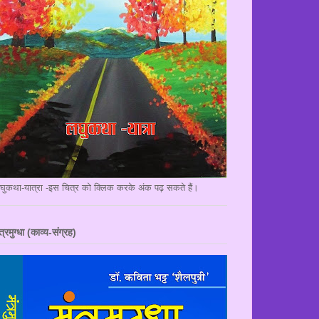
घुकथा-यात्रा -इस चित्र को क्लिक करके अंक पढ़ सकते हैं।
त्रमुग्धा (काव्य-संग्रह)