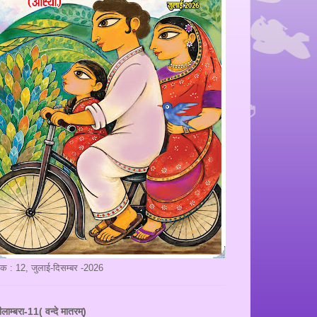
ंक : 12, जुलाई-दिसम्बर -2026
ीलाम्बरा-11( वन्दे मातरम्)