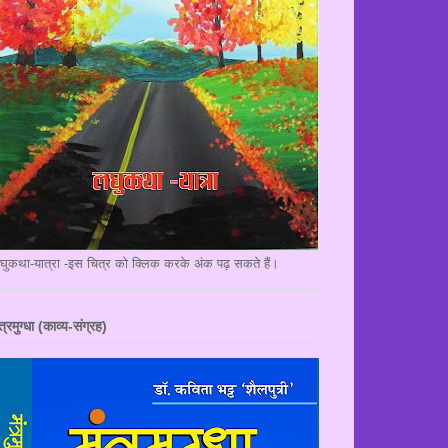
घुकथा-यात्रा -इस चित्र को क्लिक करके अंक पढ़ सकते हैं।
त्रमुग्धा (काव्य-संग्रह)