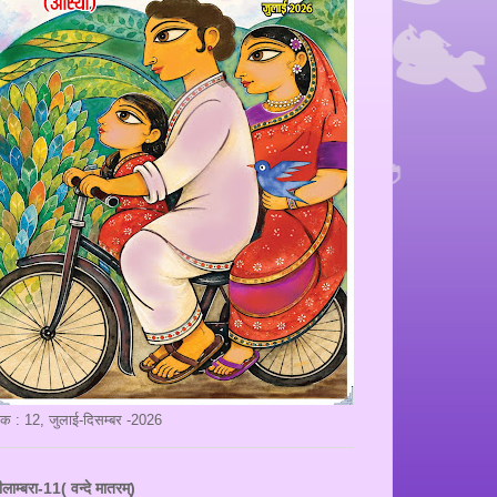
ंक : 12, जुलाई-दिसम्बर -2026
ीलाम्बरा-11( वन्दे मातरम्)