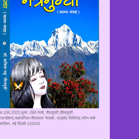
ृष्ठ:104,2022,मूल्य: 260 रुपये, शैलपुत्री (शैलपुत्री
ाउण्डेशन),सहभागिताःजीएसएफ नेटवर्क, प्राइवेट लिमिटेड,ग्रीन पार्क
क्स्टेंशन, नई दिल्ली-110016