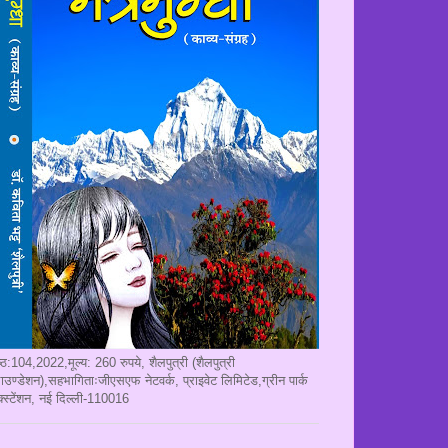
ृष्ठ:104,2022,मूल्य: 260 रुपये, शैलपुत्री (शैलपुत्री
ाउण्डेशन),सहभागिताःजीएसएफ नेटवर्क, प्राइवेट लिमिटेड,ग्रीन पार्क
क्स्टेंशन, नई दिल्ली-110016