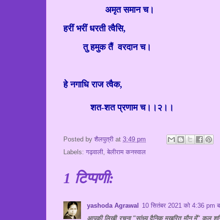
अमृत समान च।
हरीं भरीं धरती त्वैसि
,
तु हमुक तैं
वरदान च।
हे नगाधि राज त्वैक
,
शत-शत प्रणाम च।।२।।
Posted by
शैलपुत्री
at
3:49 pm
Labels:
गढ़वाली
,
बेलीराम कनस्वाल
1 टिप्पणी:
yashoda Agrawal
10 सितंबर 2021 को 4:36 pm ब
आपकी लिखी रचना "सांध्य दैनिक मुखरित मौन में" कल शन