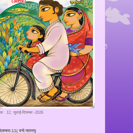
ंक : 12, जुलाई-दिसम्बर -2026
ीलाम्बरा-11( वन्दे मातरम्)