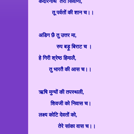
केदारनाथ
तेरा सिर्वाणा
,
तू पर्वतों की शान च।।
अडिग छै तु उत्तर मा
,
रुप बड़ू बिराट च ।
हे गिरी श्रेष्ठ हिमालै
,
तु भारतै की आस च।।
ऋषि मुन्यों की तपस्थली
,
शिवजी को निवास च।
लक्ष्य कोटि देवतों को
,
तेरे सांका वास च।।