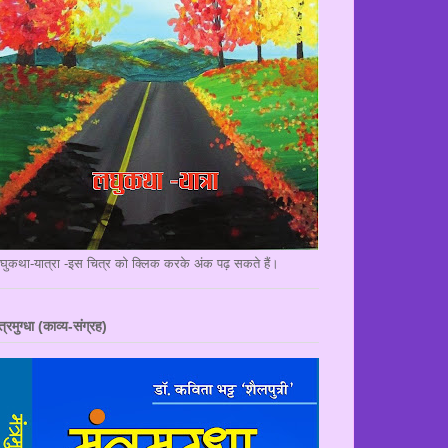
घुकथा-यात्रा -इस चित्र को क्लिक करके अंक पढ़ सकते हैं।
त्रमुग्धा (काव्य-संग्रह)