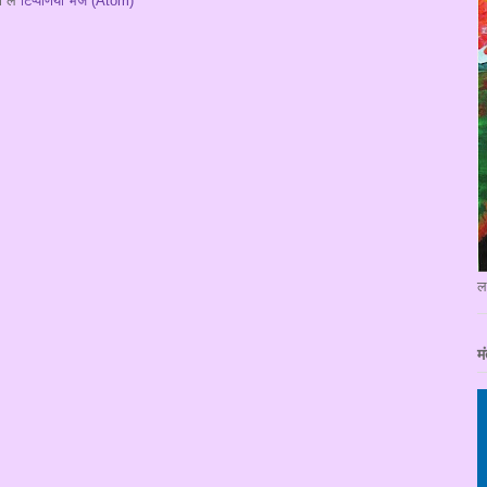
 लें
टिप्पणियाँ भेजें (Atom)
ल
मं