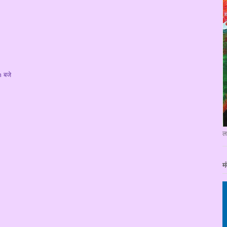
 बजे
ल
मं