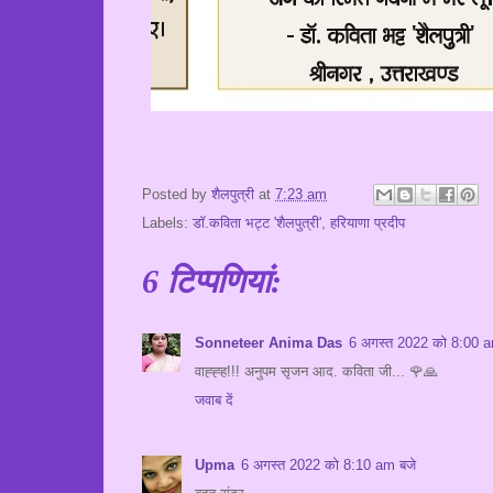
Posted by
शैलपुत्री
at
7:23 am
Labels:
डॉ.कविता भट्ट 'शैलपुत्री'
,
हरियाणा प्रदीप
6 टिप्‍पणियां:
Sonneteer Anima Das
6 अगस्त 2022 को 8:00 a
वाह्ह्ह!!! अनुपम सृजन आद. कविता जी... 🌹🙏
जवाब दें
Upma
6 अगस्त 2022 को 8:10 am बजे