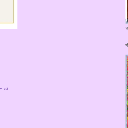
ज
न
m बजे