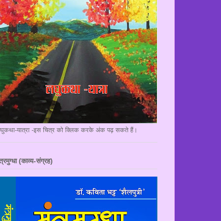
घुकथा-यात्रा -इस चित्र को क्लिक करके अंक पढ़ सकते हैं।
त्रमुग्धा (काव्य-संग्रह)