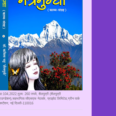
ृष्ठ:104,2022,मूल्य: 260 रुपये, शैलपुत्री (शैलपुत्री
ाउण्डेशन),सहभागिताःजीएसएफ नेटवर्क, प्राइवेट लिमिटेड,ग्रीन पार्क
क्स्टेंशन, नई दिल्ली-110016