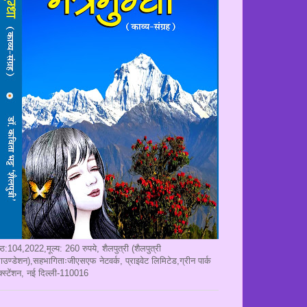
ृष्ठ:104,2022,मूल्य: 260 रुपये, शैलपुत्री (शैलपुत्री
ाउण्डेशन),सहभागिताःजीएसएफ नेटवर्क, प्राइवेट लिमिटेड,ग्रीन पार्क
क्स्टेंशन, नई दिल्ली-110016