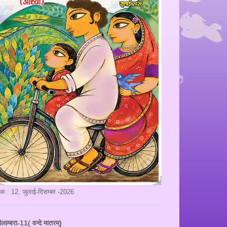
ंक : 12, जुलाई-दिसम्बर -2026
ीलाम्बरा-11( वन्दे मातरम्)