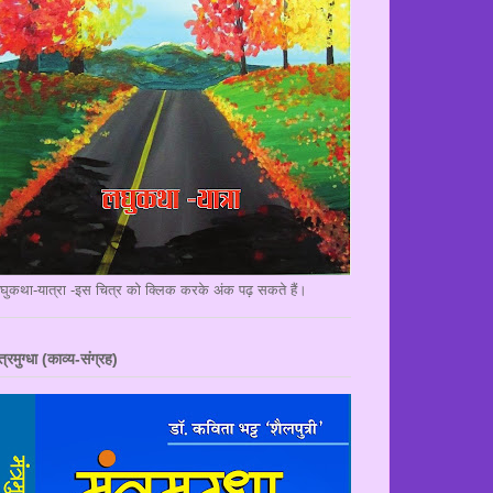
घुकथा-यात्रा -इस चित्र को क्लिक करके अंक पढ़ सकते हैं।
त्रमुग्धा (काव्य-संग्रह)