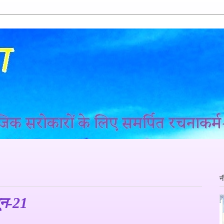
न
ून-21