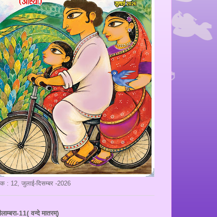
ंक : 12, जुलाई-दिसम्बर -2026
ीलाम्बरा-11( वन्दे मातरम्)