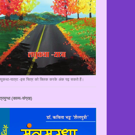
घुकथा-यात्रा -इस चित्र को क्लिक करके अंक पढ़ सकते हैं।
त्रमुग्धा (काव्य-संग्रह)