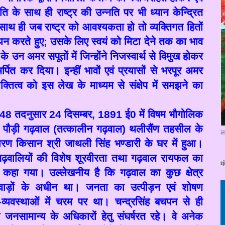
नति के साथ ही राष्ट्र की उन्नति पर भी ध्यान केन्द्रित
है। साथ ही जब राष्ट्र को आवश्यकता हो तो व्यक्तिगत हितों
चयन करते हुए
;
उसके लिए स्वयं को मिटा देने तक का भाव
े उन अमर सपूतों में जिन्होंने निजस्वार्थ से विमुख होकर
्पित कर दिया। इन्हीं भावों एवं प्रयासों से भरपूर अमर
क्तित्व को इस लेख के माध्यम से संक्षेप में समझने का
48
तदनुसार
24
दिसम्बर
, 1891
ई
0
में विषम भौगोलिक
्ड के पौड़ी गढ़वाल (तत्कालीन गढ़वाल) थलीसैंण तहसील के
ल
धारण किसान श्री जाथली सिंह भण्डारी के घर में हुआ।
गढ़वालियों की विशेष शूरवीरता तथा गढ़वाल रायफल का
मं
ली कहा गया। उल्लेखनीय है कि गढ़वाल का कुछ क्षेत्र
रजवाड़ों के अधीन था। जनता का उत्पीड़न एवं शोषण
सन-व्यवस्थाओं में चरम पर था। चन्द्रसिंह बचपन से ही
र जनसामान्य के अधिकारों हेतु संघर्षरत रहे। वे अनेक