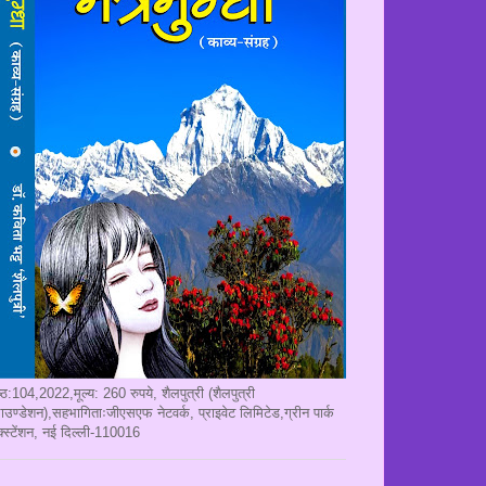
ृष्ठ:104,2022,मूल्य: 260 रुपये, शैलपुत्री (शैलपुत्री
ाउण्डेशन),सहभागिताःजीएसएफ नेटवर्क, प्राइवेट लिमिटेड,ग्रीन पार्क
क्स्टेंशन, नई दिल्ली-110016