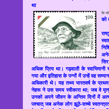
था
कि यद
को क
राष
स्व
निश
अनेक
सिर
अधिक प्रिय था। गढ़वाली के स्वाभिमानी 
गया और इतिहास के पन्नों में उन्हें वह सम्
अधिकारी थे। यह तथ्य भारतवर्ष के प्रथम प
नेहरू ने उस समय स्वीकारा था
;
जब वे मृत
उनको अपने जीवन के अन्तिम दिनों में अत्यं
पश्चात् जब अनेक लोग झूठे-सच्चे स्वतन्त्