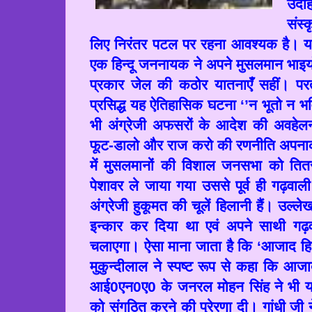
उदाह
संस्
लिए निरंतर पटल पर रहना आवश्यक है। यह
एक हिन्दू जननायक ने अपने मुसलमान भाइय
प्रकार जेल की कठोर यातनाएँ सहीं। परतन
प्रसिद्ध यह ऐतिहासिक घटना ‘
’
न भूतो न भव
भी अंग्रेजी अफसरों के आदेश की अवहेलना
फूट-डालो और राज करो की रणनीति अपनाकर
में मुसलमानों की विशाल जनसभा को त
पेशावर ले जाया गया उससे पूर्व ही गढ़वाल
अंग्रेजी हुकूमत की चूलें हिलानी हैं। उल्ले
इन्कार कर दिया था एवं अपने साथी गढ़
चलाएगा। ऐसा माना जाता है कि ‘आजाद हि
मुकुन्दीलाल ने स्पष्ट रूप से कहा कि आज
आई
0
एन
0
ए
0
के जनरल मोहन सिंह ने भी यह
को संगठित करने की प्रेरणा दी। गांधी जी 