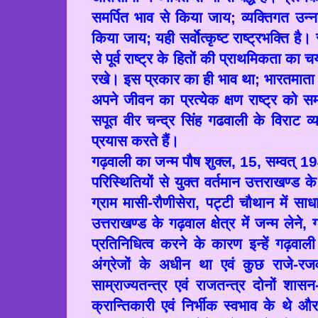
समर्पित भाव से किया जाय
;
व्यक्तिगत उन्
किया जाय
;
यही सर्वाेत्कृष्ट राष्ट्रभक्ति 
से पूर्व राष्ट्र के हितों की प्राथमिकता का 
रखे। इस प्रकार का ही भाव था
;
भारतमाता क
अपने जीवन का प्रत्येक क्षण राष्ट्र को समर
सपूत वीर चन्द्र सिंह गढवाली के विराट व्य
प्रयास करते हैं।
गढ़वाली का जन्म पौष शुक्ल
, 15,
सम्वत्
19
परिस्थितियों से युक्त वर्तमान उत्तराखण
ग्राम मासी-रौणीसेरा
,
पट्टी चौथान में सा
उत्तराखण्ड के गढ़वाल क्षेत्र में जन्म लेने
,
प्रतिनिधित्व करने के कारण इन्हें गढ़वा
अंग्रेजों के अधीन था एवं कुछ राजे-
साम्राज्यतन्त्र एवं राजतन्त्र दोनों शा
क्रान्तिकारी एवं निर्भीक स्वभाव के थे औ