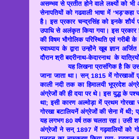
असम्भव से प्रतीत होने वाले लक्ष्यों को भी
सेनापतियों को गढवाली भाषा में ‘भड़
’
कहा 
है। इस प्रकार चन्द्रसिंह को इनके शौर्य एव
उपाधि से अलंकृत किया गया। इस प्रकार इ
की विषम भौगोलिक परिस्थिति एवं गरीबी के
स्वाध्याय के द्वारा उन्होंने खूब ज्ञान 
दौरान श्री बदरीनाथ-केदारनाथ के यात्रियों
यह लिखना प्रासंगिक है कि उस दौरा
जाना जाता था। सन्
1815
में गोरखाओं एव
काली नदी तक का हिमालयी भूप्रदेश अंग्र
अंग्रेजों की ही दया पर थे। इस युद्ध के पश
था
;
इसी कारण अल्मोड़ा में प्रथम गोर
गोरखा बटालियनें अंग्रेजों की सेना में थी
;
प
यह लगभग
80
वर्ष तक चलता रहा। उसी शताब्
अंग्रेजों ने सन्
1897
में गढ़वालियों क
पलटन का नामकरण किया गया- गढ़वाल राय