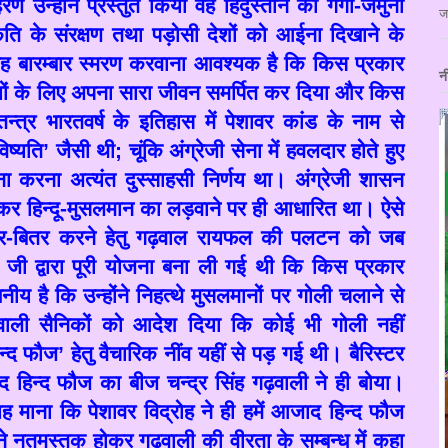
रण उन्होंने प्रस्तुत किया वह हिंदुस्तान की गंगा-जमुनी
ज
कृति के संरक्षण तथा पड़ोसी देशों को आईना दिखाने के
 बारम्बार स्मरण करवाना आवश्यक है कि किस प्रकार
न
ों के लिए अपना सारा जीवन समर्पित कर दिया और किस
्त्र भारतवर्ष के इतिहास में पेशावर कांड के नाम से
िष्यति
’
जैसी थी
;
चूंकि अंग्रेजी सेना में हवलदार होते हुए
 करना अत्यंत दुस्साहसी निर्णय था। अंग्रेजी शासन
 हिन्दू-मुसलमान का लड़वाने पर ही आधारित था। ऐसे
ितर-बितर करने हेतु गढ़वाल रायफल की पलटन को जब
ी जी द्वारा पूरी योजना बना ली गई थी कि किस प्रकार
खनीय है कि उन्होंने निहत्थे मुसलमानों पर गोली चलाने से
वाली सैनिकों को आदेश दिया कि कोई भी गोली नहीं
न्द फौज
’
हेतु वैचारिक नींव यहीं से पड़ गई थी। बैरिस्टर
ाद हिन्द फौज का बीज चन्द्र सिंह गढ़वाली ने ही बोया।
 माना कि पेशावर विद्रोह ने ही हमें आजाद हिन्द फौज
ने नतमस्तक होकर गढ़वाली की वीरता के सम्बन्ध में कहा