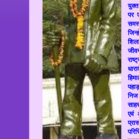
युक्
पर ए
समस्
जिन्
शिला
जीव
राष्
धाराए
हिमा
पहाड़
निज 
साहस
एवं 
प्रा
परिस