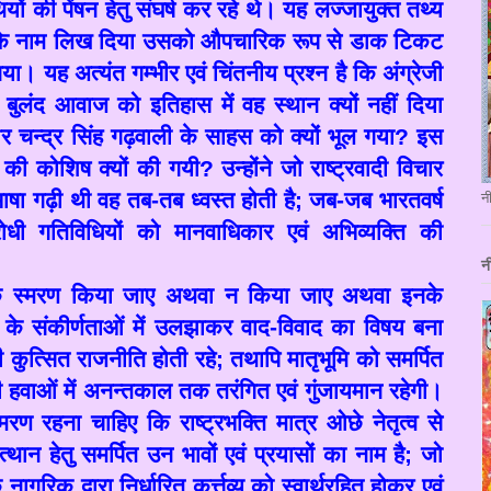
ों की पेंषन हेतु संघर्ष कर रहे थे। यह लज्जायुक्त तथ्य
 के नाम लिख दिया उसको औपचारिक रूप से डाक टिकट
ा। यह अत्यंत गम्भीर एवं चिंतनीय प्रश्न है कि अंग्रेजी
ी बुलंद आवाज को इतिहास में वह स्थान क्यों नहीं दिया
 चन्द्र सिंह गढ़वाली के साहस को क्यों भूल गया
?
इस
े की कोशिष क्यों की गयी
?
उन्होंने जो राष्ट्रवादी विचार
भाषा गढ़ी थी वह तब-तब ध्वस्त होती है
;
जब-जब भारतवर्ष
न
रोधी गतिविधियों को मानवाधिकार एवं अभिव्यक्ति की
न
 स्मरण किया जाए अथवा न किया जाए अथवा इनके
ाय के संकीर्णताओं में उलझाकर वाद-विवाद का विषय बना
ी कुत्सित राजनीति होती रहे
;
तथापि मातृभूमि को समर्पित
ी हवाओं में अनन्तकाल तक तरंगित एवं गुंजायमान रहेगी।
रण रहना चाहिए कि राष्ट्रभक्ति मात्र ओछे नेतृत्व से
ोत्थान हेतु समर्पित उन भावों एवं प्रयासों का नाम है
;
जो
क नागरिक द्वारा निर्धारित कर्त्तव्य को स्वार्थरहित होकर एवं