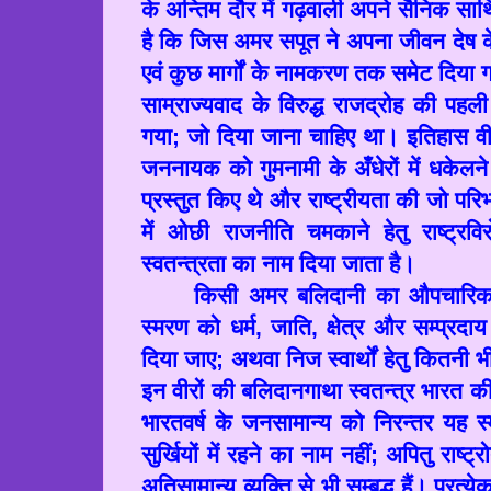
के अन्तिम दौर में गढ़वाली अपने सैनिक साथिय
है कि जिस अमर सपूत ने अपना जीवन देष
एवं कुछ मार्गों के नामकरण तक समेट दिया गय
साम्राज्यवाद के विरुद्ध राजद्रोह की पहल
गया
;
जो दिया जाना चाहिए था। इतिहास वीर
जननायक को गुमनामी के अँधेरों में धकेलन
प्रस्तुत किए थे और राष्ट्रीयता की जो परि
में ओछी राजनीति चमकाने हेतु राष्ट्रवि
स्वतन्त्रता का नाम दिया जाता है।
किसी अमर बलिदानी का औपचारिक
स्मरण को धर्म
,
जाति
,
क्षेत्र और सम्प्रद
दिया जाए
;
अथवा निज स्वार्थों हेतु कितनी भ
इन वीरों की बलिदानगाथा स्वतन्त्र भारत क
भारतवर्ष के जनसामान्य को निरन्तर यह स्म
सुर्खियों में रहने का नाम नहीं
;
अपितु राष्ट्र
अतिसामान्य व्यक्ति से भी सम्बद्ध हैं। प्रत्ये