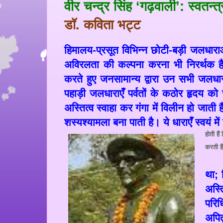
वीर चन्द्र सिंह ‘गढ़वाली
’
: स्वतन्
डॉ
.
कविता भट्ट
हिमालय-प्रसूत विभिन्न छोटी-बड़ी जलधारा
अविरलता की कल्पना करना भी निरर्थक ह
करते हुए जनसामान्य द्वारा उन सभी जलध
पहाड़ी जलधाराएँ पर्वतों के कठोर हृदय को
अस्तित्व स्वाहा कर गंगा में विलीन हो जाती है
शस्यश्यामला बना पाती है। ये धाराएँ स्वयं मे
होती है
करती ह
था
;
अस्त
परिध
अपित