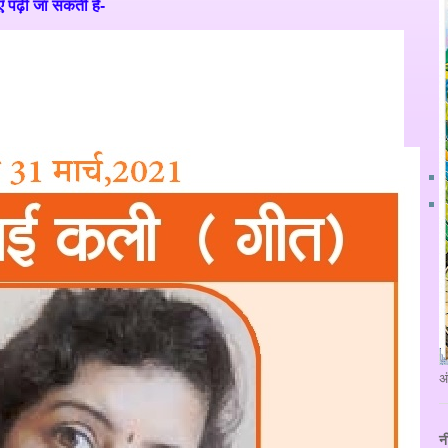
ाएँ पढ़ी जा सकती हैं-
अ
न