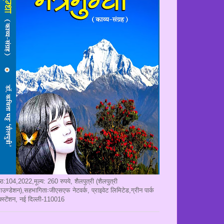
ृष्ठ:104,2022,मूल्य: 260 रुपये, शैलपुत्री (शैलपुत्री
ाउण्डेशन),सहभागिताःजीएसएफ नेटवर्क, प्राइवेट लिमिटेड,ग्रीन पार्क
क्स्टेंशन, नई दिल्ली-110016