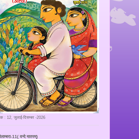
ंक : 12, जुलाई-दिसम्बर -2026
ीलाम्बरा-11( वन्दे मातरम्)