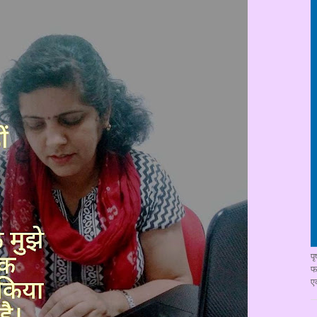
प
फ
ए