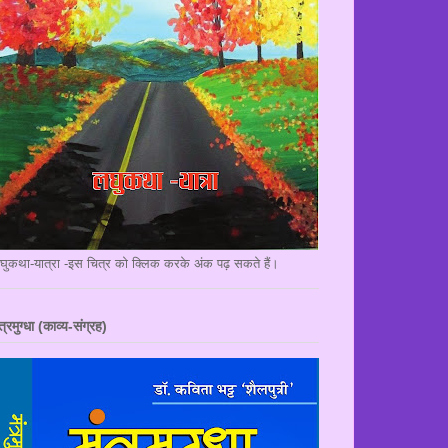
घुकथा-यात्रा -इस चित्र को क्लिक करके अंक पढ़ सकते हैं।
त्रमुग्धा (काव्य-संग्रह)