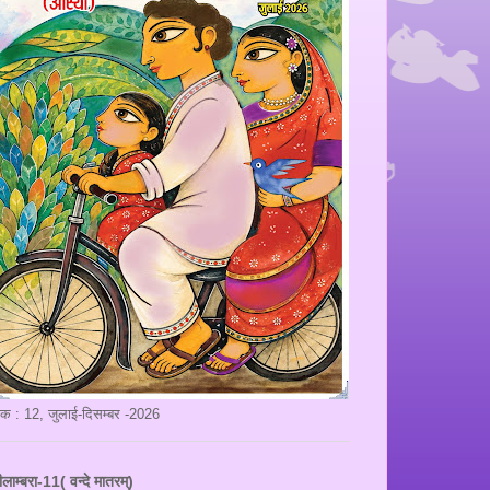
ंक : 12, जुलाई-दिसम्बर -2026
ीलाम्बरा-11( वन्दे मातरम्)