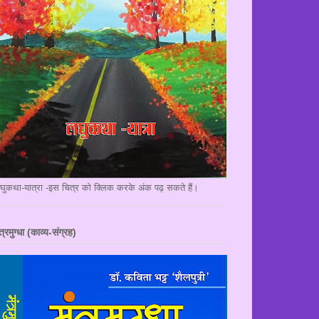
घुकथा-यात्रा -इस चित्र को क्लिक करके अंक पढ़ सकते हैं।
त्रमुग्धा (काव्य-संग्रह)