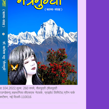
ृष्ठ:104,2022,मूल्य: 260 रुपये, शैलपुत्री (शैलपुत्री
ाउण्डेशन),सहभागिताःजीएसएफ नेटवर्क, प्राइवेट लिमिटेड,ग्रीन पार्क
क्स्टेंशन, नई दिल्ली-110016