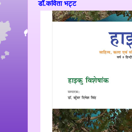
डॉ.कविता भट्ट